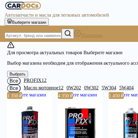
Автозапчасти и масла для легковых автомобилей
Выберите магазин
Проценка
Для просмотра актуальных товаров Выберите магазин
Выбор магазина необходим для отображения актуального ас
Выбрать
PROFIX
12
Все
Масло моторное
12
0W20
2
0W30
2
5W30
4
5W40
4
Все
Выберите магазин
Выберите магазин
Выберите маг
1 350 ₽
4 350 ₽
1 450 ₽