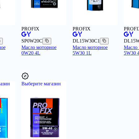
PROFIX
PROFIX
PROFI
SP0W20C
DL15W30C1
DL15
ное
Масло моторное
Масло моторное
Масло 
0W20 4L
5W30 1L
5W30 
азин
Выберите магазин