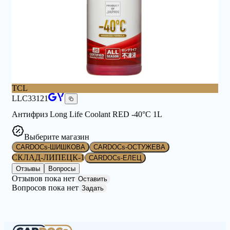
TCL
LLC33121
Антифриз Long Life Coolant RED -40°C 1L
Выберите магазин
CARDOCs-ШИШКОВА
CARDOCs-ОСТУЖЕВА
СКЛАД-ЛИПЕЦК-1
CARDOCs-ЕЛЕЦ
Отзывы
Вопросы
Отзывов пока нет
Оставить
Вопросов пока нет
Задать